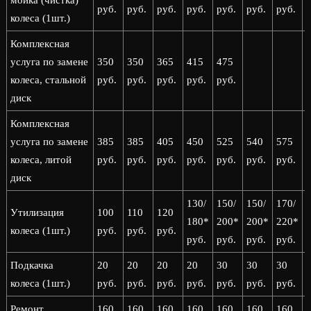
мойка (чистка)
руб.
руб.
руб.
руб.
руб.
руб.
руб.
р
колеса (1шт.)
Комплексная
услуга по замене
350
350
365
415
475
колеса, стальной
руб.
руб.
руб.
руб.
руб.
диск
Комплексная
услуга по замене
385
385
405
450
525
540
575
колеса, литой
руб.
руб.
руб.
руб.
руб.
руб.
руб.
р
диск
130/
150/
150/
170/
1
Утилизация
100
110
120
180*
200*
200*
220*
колеса (1шт.)
руб.
руб.
руб.
руб.
руб.
руб.
руб.
р
Подкачка
20
20
20
20
30
30
30
колеса (1шт.)
руб.
руб.
руб.
руб.
руб.
руб.
руб.
р
Ремонт
160
160
160
160
160
160
160