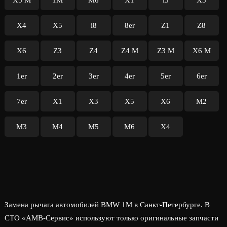
X5 M
1M
M6
X1
i3
X3
X4
X5
i8
8er
Z1
Z8
X6
Z3
Z4
Z4 M
Z3 M
X6 M
1er
2er
3er
4er
5er
6er
7er
X1
X3
X5
X6
M2
M3
M4
M5
M6
X4
Замена рычага автомобилей BMW 1M в Санкт-Петербурге. В
СТО «АМВ-Сервис» используют только оригинальные запчасти