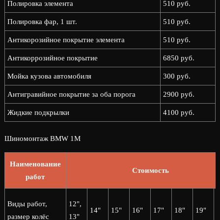
Полировка элемента
510 руб.
Полировка фар, 1 шт.
510 руб.
Антикорозийное покрытие элемента
510 руб.
Антикоррозийное покрытие
6850 руб.
Мойка кузова автомобиля
300 руб.
Антигравийное покрытие за оба порога
2900 руб.
Жидкие подкрылки
4100 руб.
Шиномонтаж BMW 1M
Наименование
Стоимость
работ
2
Виды работ,
12",
14"
15"
16"
17"
18"
19"
2
размер колёс
13"