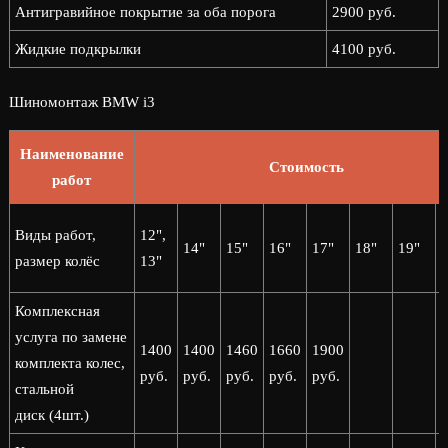
Антигравийное покрытие за оба порога
2900 руб.
Жидкие подкрылки
4100 руб.
Шиномонтаж BMW i3
Наименование
Стоимость
работ
2
Виды работ,
12",
14"
15"
16"
17"
18"
19"
2
размер колёс
13"
Комплексная
услуга по замене
1400
1400
1460
1660
1900
комплекта колес,
руб.
руб.
руб.
руб.
руб.
стальной
диск (4шт.)