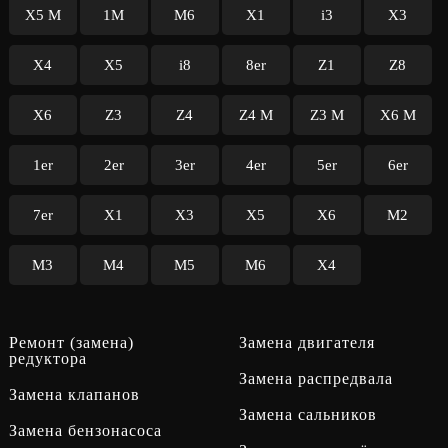
X5 M
1M
M6
X1
i3
X3
X4
X5
i8
8er
Z1
Z8
X6
Z3
Z4
Z4 M
Z3 M
X6 M
1er
2er
3er
4er
5er
6er
7er
X1
X3
X5
X6
M2
M3
M4
M5
M6
X4
Ремонт (замена)
Замена двигателя
редуктора
Замена распредвала
Замена клапанов
Замена сальников
Замена бензонасоса