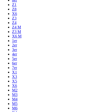
8er
Z1
Z8
X6
Z3
Z4
Z4 M
Z3 M
X6 M
1er
2er
3er
4er
5er
6er
7er
X1
X3
X5
X6
M2
M3
M4
M5
M6