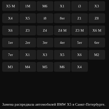
X5 M
1M
M6
X1
i3
X3
X4
X5
i8
8er
Z1
Z8
X6
Z3
Z4
Z4 M
Z3 M
X6 M
1er
2er
3er
4er
5er
6er
7er
X1
X3
X5
X6
M2
M3
M4
M5
M6
X4
Замена распредвала автомобилей BMW X5 в Санкт-Петербурге.