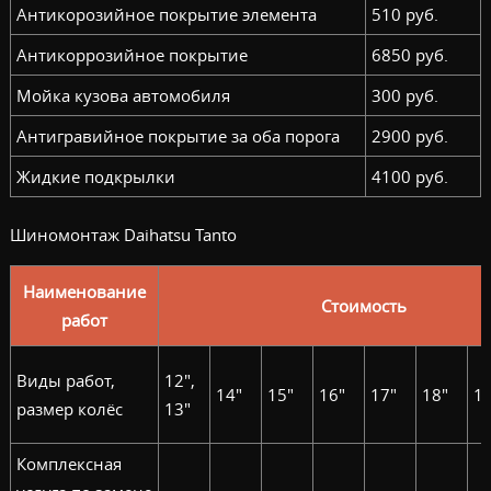
Антикорозийное покрытие элемента
510 руб.
Антикоррозийное покрытие
6850 руб.
Мойка кузова автомобиля
300 руб.
Антигравийное покрытие за оба порога
2900 руб.
Жидкие подкрылки
4100 руб.
Шиномонтаж Daihatsu Tanto
Наименование
Стоимость
работ
Виды работ,
12",
14"
15"
16"
17"
18"
19
размер колёс
13"
Комплексная