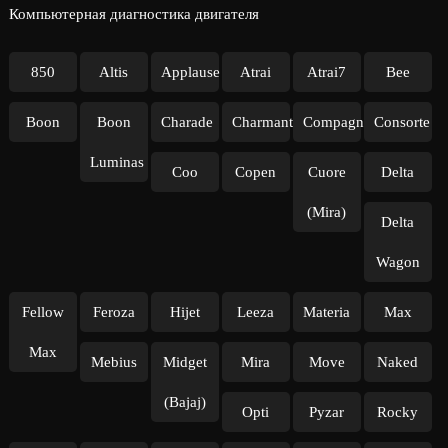
Компьютерная диагностика двигателя
850
Altis
Applause
Atrai
Atrai7
Bee
Boon
Boon
Charade
Charmant
Compagno
Consorte
Luminas
Coo
Copen
Cuore
Delta
(Mira)
Delta
Wagon
Fellow
Feroza
Hijet
Leeza
Materia
Max
Max
Mebius
Midget
Mira
Move
Naked
(Bajaj)
Opti
Pyzar
Rocky