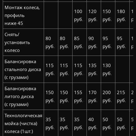
Монтаж колеса,
100
120
150
180
1
профиль
руб.
руб.
руб.
руб.
ру
ниже 45
Снять/
80
80
85
90
95
95
1
установить
руб.
руб.
руб.
руб.
руб.
руб.
ру
колесо
Балансировка
115
115
115
135
130
стального диска
руб.
руб.
руб.
руб.
руб.
(с грузами)
Балансировка
150
150
155
170
200
215
2
литого диска
руб.
руб.
руб.
руб.
руб.
руб.
ру
(с грузами)
Технологическая
35
35
35
40
50
50
5
мойка (чистка)
руб.
руб.
руб.
руб.
руб.
руб.
ру
колеса (1шт.)