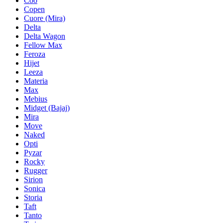
Coo
Copen
Cuore (Mira)
Delta
Delta Wagon
Fellow Max
Feroza
Hijet
Leeza
Materia
Max
Mebius
Midget (Bajaj)
Mira
Move
Naked
Opti
Pyzar
Rocky
Rugger
Sirion
Sonica
Storia
Taft
Tanto