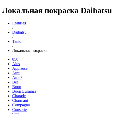
Локальная покраска Daihatsu 
Главная
/
Daihatsu
/
Tanto
/
Локальная покраска
850
Altis
Applause
Atrai
Atrai7
Bee
Boon
Boon Luminas
Charade
Charmant
Compagno
Consorte