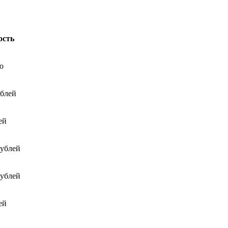
ость
о
ублей
ей
рублей
рублей
ей