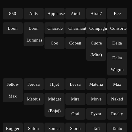
850
Altis
Applause
Atrai
Atrai7
Bee
Boon
Boon
Charade
Charmant
Compagno
Consorte
Luminas
Coo
Copen
Cuore
Delta
(Mira)
Delta
Wagon
Fellow
Feroza
Hijet
Leeza
Materia
Max
Max
Mebius
Midget
Mira
Move
Naked
(Bajaj)
Opti
Pyzar
Rocky
Rugger
Sirion
Sonica
Storia
Taft
Tanto