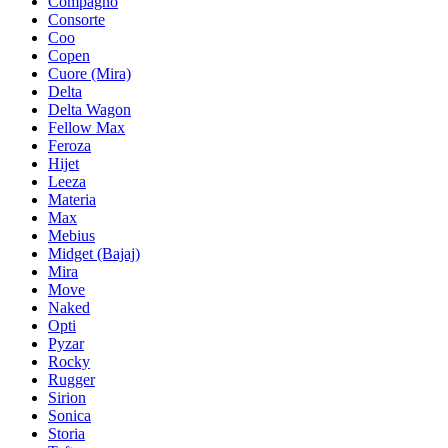
Compagno
Consorte
Coo
Copen
Cuore (Mira)
Delta
Delta Wagon
Fellow Max
Feroza
Hijet
Leeza
Materia
Max
Mebius
Midget (Bajaj)
Mira
Move
Naked
Opti
Pyzar
Rocky
Rugger
Sirion
Sonica
Storia