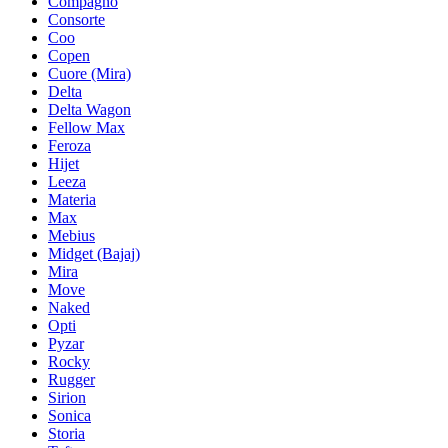
Compagno
Consorte
Coo
Copen
Cuore (Mira)
Delta
Delta Wagon
Fellow Max
Feroza
Hijet
Leeza
Materia
Max
Mebius
Midget (Bajaj)
Mira
Move
Naked
Opti
Pyzar
Rocky
Rugger
Sirion
Sonica
Storia