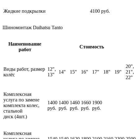
Жидкие подкрылки
4100 руб.
Шиномонтаж Daihatsu Tanto
Наименование
Стоимость
работ
20",
Виды работ, размер
12",
14"
15"
16"
17"
18"
19"
21",
колёс
13"
22"
Комплексная
услуга по замене
1400
1400
1460
1660
1900
комплекта колес,
руб.
руб.
руб.
руб.
руб.
стальной
диск (4шт.)
Комплексная
услуга по замене
1540
1540
1620
1800
2100
2160
2300
2500