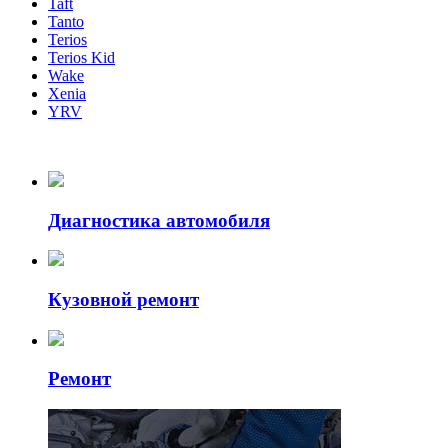
Taft
Tanto
Terios
Terios Kid
Wake
Xenia
YRV
Диагностика автомобиля
Кузовной ремонт
Ремонт