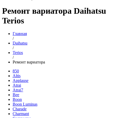
Ремонт вариатора Daihatsu
Terios
Главная
/
Daihatsu
/
Terios
/
Ремонт вариатора
850
Altis
Applause
Atrai
Atrai7
Bee
Boon
Boon Luminas
Charade
Charmant