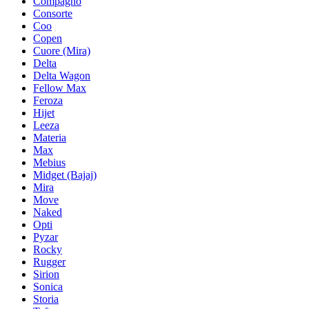
Compagno
Consorte
Coo
Copen
Cuore (Mira)
Delta
Delta Wagon
Fellow Max
Feroza
Hijet
Leeza
Materia
Max
Mebius
Midget (Bajaj)
Mira
Move
Naked
Opti
Pyzar
Rocky
Rugger
Sirion
Sonica
Storia