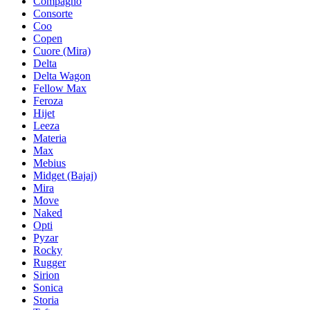
Compagno
Consorte
Coo
Copen
Cuore (Mira)
Delta
Delta Wagon
Fellow Max
Feroza
Hijet
Leeza
Materia
Max
Mebius
Midget (Bajaj)
Mira
Move
Naked
Opti
Pyzar
Rocky
Rugger
Sirion
Sonica
Storia