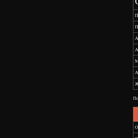
П
П
А
А
М
А
Ж
По
О