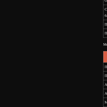
О
С
б
П
П
Мо
П
П
А
А
М