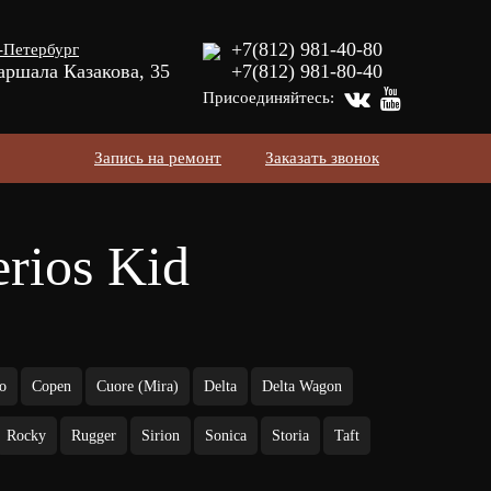
+7(812) 981-40-80
-Петербург
аршала Казакова, 35
+7(812) 981-80-40
Присоединяйтесь:
Запись на ремонт
Заказать звонок
rios Kid
o
Copen
Cuore (Mira)
Delta
Delta Wagon
Rocky
Rugger
Sirion
Sonica
Storia
Taft