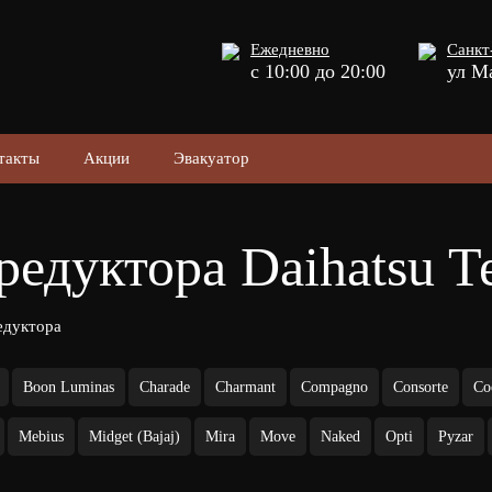
Ежедневно
Санкт
с 10:00 до 20:00
ул М
такты
Акции
Эвакуатор
редуктора Daihatsu Te
едуктора
Boon Luminas
Charade
Charmant
Compagno
Consorte
Co
Mebius
Midget (Bajaj)
Mira
Move
Naked
Opti
Pyzar