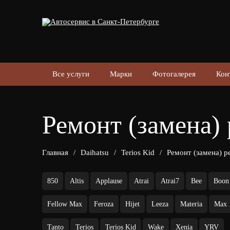
Все услуги
Марки
Фотогалерея
Кон
Ремонт (замена) 
Главная
/
Daihatsu
/
Terios Kid
/
Ремонт (замена) р
850
Altis
Applause
Atrai
Atrai7
Bee
Boon
Fellow Max
Feroza
Hijet
Leeza
Materia
Max
Tanto
Terios
Terios Kid
Wake
Xenia
YRV