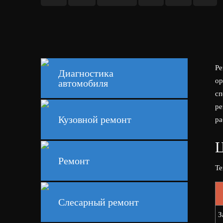
Ре
Диагностика
ор
автомобиля
сп
ре
Кузовной ремонт
ра
Ц
Ремонт
Те
Слесарный ремонт
З