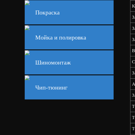
К
Покраска
З
З
Мойка и полировка
З
В
Шиномонтаж
С
З
А
Чип-тюнинг
З
Т
Т
Т