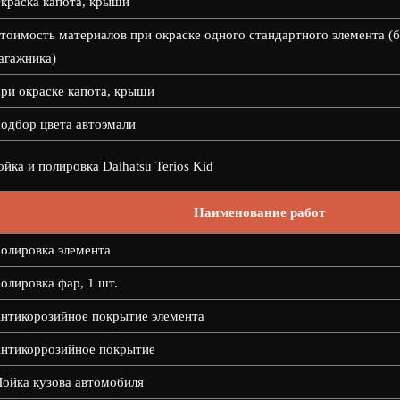
краска капота, крыши
тоимость материалов при окраске одного стандартного элемента (б
агажника)
ри окраске капота, крыши
одбор цвета автоэмали
йка и полировка Daihatsu Terios Kid
Наименование работ
олировка элемента
олировка фар, 1 шт.
нтикорозийное покрытие элемента
нтикоррозийное покрытие
ойка кузова автомобиля