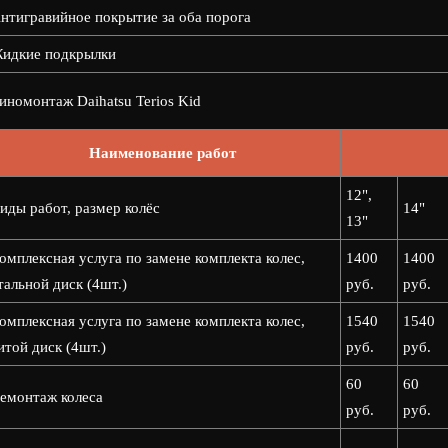
нтигравийное покрытие за оба порога
идкие подкрылки
номонтаж Daihatsu Terios Kid
Наименование работ
12",
иды работ, размер колёс
14"
13"
омплексная услуга по замене комплекта колес,
1400
1400
тальной диск (4шт.)
руб.
руб.
омплексная услуга по замене комплекта колес,
1540
1540
итой диск (4шт.)
руб.
руб.
60
60
емонтаж колеса
руб.
руб.