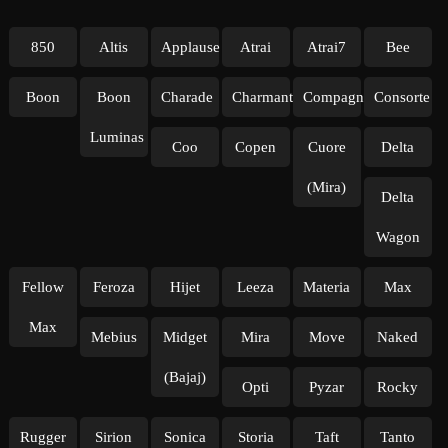
850
Altis
Applause
Atrai
Atrai7
Bee
Boon
Boon
Charade
Charmant
Compagno
Consorte
Luminas
Coo
Copen
Cuore
Delta
(Mira)
Delta
Wagon
Fellow
Feroza
Hijet
Leeza
Materia
Max
Max
Mebius
Midget
Mira
Move
Naked
(Bajaj)
Opti
Pyzar
Rocky
Rugger
Sirion
Sonica
Storia
Taft
Tanto