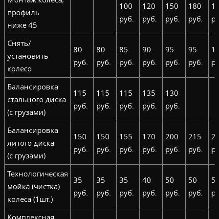
100
120
150
180
1
профиль
руб.
руб.
руб.
руб.
ру
ниже 45
Снять/
80
80
85
90
95
95
1
установить
руб.
руб.
руб.
руб.
руб.
руб.
ру
колесо
Балансировка
115
115
115
135
130
стального диска
руб.
руб.
руб.
руб.
руб.
(с грузами)
Балансировка
150
150
155
170
200
215
2
литого диска
руб.
руб.
руб.
руб.
руб.
руб.
ру
(с грузами)
Технологическая
35
35
35
40
50
50
5
мойка (чистка)
руб.
руб.
руб.
руб.
руб.
руб.
ру
колеса (1шт.)
Комплексная