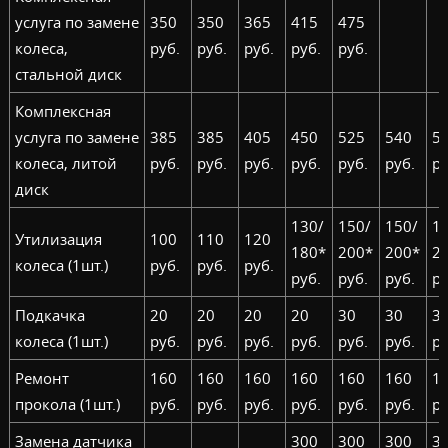
услуга по замене
350
350
365
415
475
колеса,
руб.
руб.
руб.
руб.
руб.
стальной диск
Комплексная
услуга по замене
385
385
405
450
525
540
5
колеса, литой
руб.
руб.
руб.
руб.
руб.
руб.
ру
диск
130/
150/
150/
1
Утилизация
100
110
120
180*
200*
200*
2
колеса (1шт.)
руб.
руб.
руб.
руб.
руб.
руб.
ру
Подкачка
20
20
20
20
30
30
3
колеса (1шт.)
руб.
руб.
руб.
руб.
руб.
руб.
ру
Ремонт
160
160
160
160
160
160
1
прокола (1шт.)
руб.
руб.
руб.
руб.
руб.
руб.
ру
Замена датчика
300
300
300
3