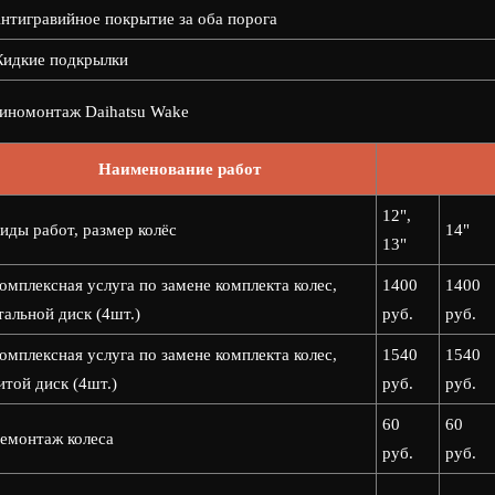
нтигравийное покрытие за оба порога
идкие подкрылки
номонтаж Daihatsu Wake
Наименование работ
12",
иды работ, размер колёс
14"
13"
омплексная услуга по замене комплекта колес,
1400
1400
тальной диск (4шт.)
руб.
руб.
омплексная услуга по замене комплекта колес,
1540
1540
итой диск (4шт.)
руб.
руб.
60
60
емонтаж колеса
руб.
руб.