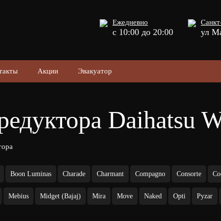
Ежедневно
Санкт
с 10:00 до 20:00
ул М
такты
Акции
Эвакуатор
редуктора Daihatsu 
тора
Boon Luminas
Charade
Charmant
Compagno
Consorte
Co
Mebius
Midget (Bajaj)
Mira
Move
Naked
Opti
Pyzar