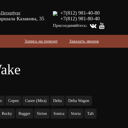
+7(812) 981-40-80
-Петербург
аршала Казакова, 35
+7(812) 981-80-40
Присоединяйтесь:
Запись на ремонт
Заказать звонок
Wake
o
Copen
Cuore (Mira)
Delta
Delta Wagon
Rocky
Rugger
Sirion
Sonica
Storia
Taft