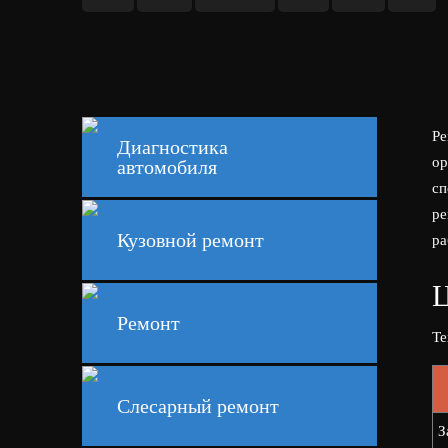
Ре
Диагностика
ор
автомобиля
сп
ре
Кузовной ремонт
ра
Ц
Ремонт
Те
Слесарный ремонт
З