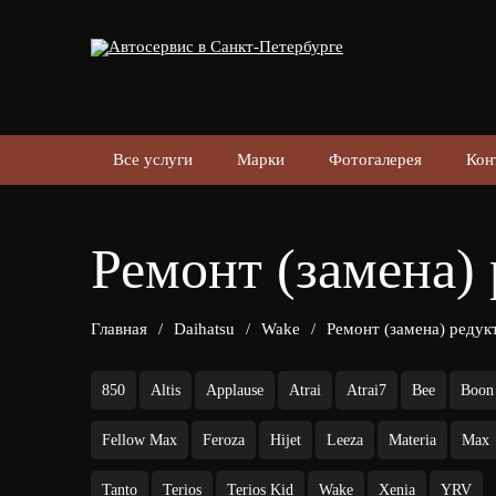
Все услуги
Марки
Фотогалерея
Кон
Ремонт (замена) 
Главная
/
Daihatsu
/
Wake
/
Ремонт (замена) редук
850
Altis
Applause
Atrai
Atrai7
Bee
Boon
Fellow Max
Feroza
Hijet
Leeza
Materia
Max
Tanto
Terios
Terios Kid
Wake
Xenia
YRV