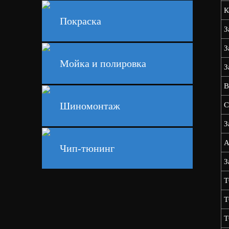
К
Покраска
З
З
Мойка и полировка
З
В
Шиномонтаж
С
З
А
Чип-тюнинг
З
Т
Т
Т