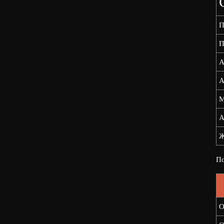
П
П
А
А
М
А
Ж
По
О