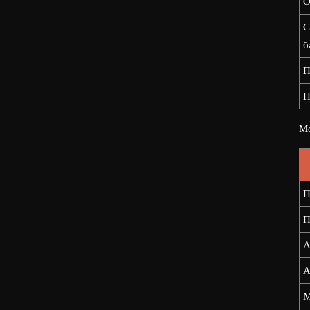
О
С
б
П
П
Мо
П
П
А
А
М