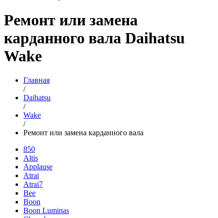
Ремонт или замена
карданного вала Daihatsu
Wake
Главная
/
Daihatsu
/
Wake
/
Ремонт или замена карданного вала
850
Altis
Applause
Atrai
Atrai7
Bee
Boon
Boon Luminas