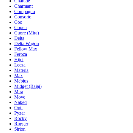
Charade
Charmant
Compagno
Consorte
Coo
Copen
Cuore (Mira)
Delta
Delta Wagon
Fellow Max
Feroza
Hijet
Leeza
Materia
Max
Mebius
Midget (Bajaj)
Mira
Move
Naked
Opti
Pyzar
Rocky
Rugger
Sirion