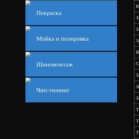
К
Покраска
З
З
Мойка и полировка
З
В
Шиномонтаж
С
З
А
Чип-тюнинг
З
Т
Т
Т