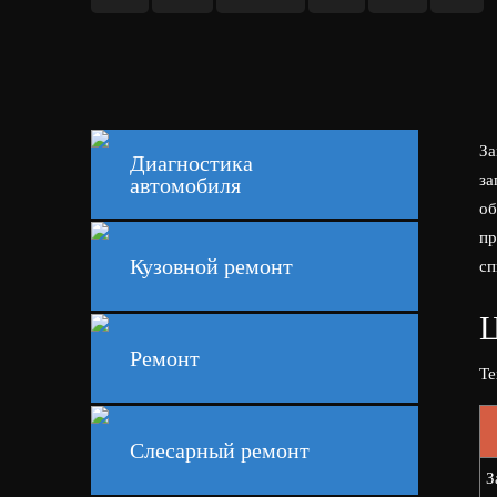
За
Диагностика
за
автомобиля
об
пр
Кузовной ремонт
сп
Ц
Ремонт
Те
Слесарный ремонт
З