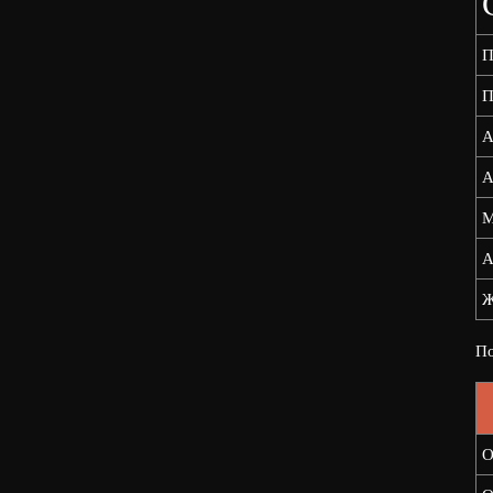
П
П
А
А
М
А
Ж
По
О