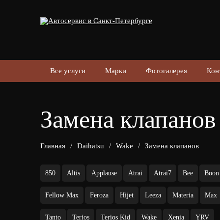
Все услуги
Марки
Фотогалерея
Кон
Замена клапанов
Главная
/
Daihatsu
/
Wake
/
Замена клапанов
850
Altis
Applause
Atrai
Atrai7
Bee
Boon
Fellow Max
Feroza
Hijet
Leeza
Materia
Max
Tanto
Terios
Terios Kid
Wake
Xenia
YRV