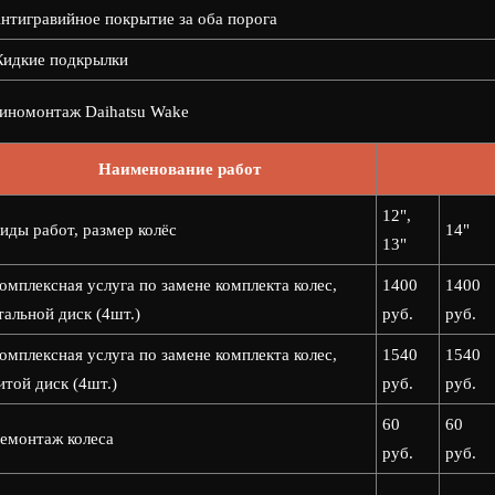
нтигравийное покрытие за оба порога
идкие подкрылки
номонтаж Daihatsu Wake
Наименование работ
12",
иды работ, размер колёс
14"
13"
омплексная услуга по замене комплекта колес,
1400
1400
тальной диск (4шт.)
руб.
руб.
омплексная услуга по замене комплекта колес,
1540
1540
итой диск (4шт.)
руб.
руб.
60
60
емонтаж колеса
руб.
руб.