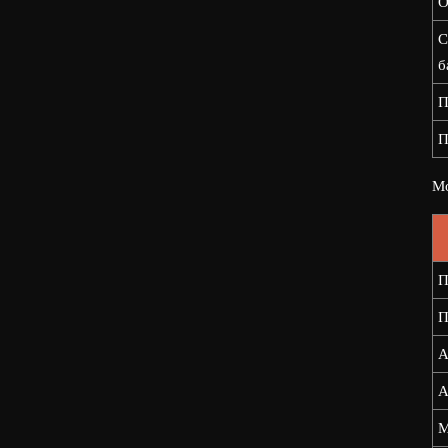
О
С
б
П
П
Мо
П
П
А
А
М