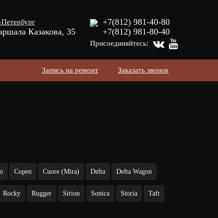
+7(812) 981-40-80
-Петербург
аршала Казакова, 35
+7(812) 981-80-40
Присоединяйтесь:
Запись на ремонт
Заказать звонок
o
Copen
Cuore (Mira)
Delta
Delta Wagon
Rocky
Rugger
Sirion
Sonica
Storia
Taft