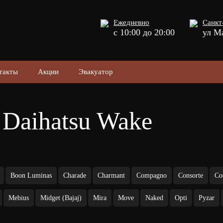
Ежедневно
Санкт
с 10:00 до 20:00
ул М
такты
Акции
Эвакуатор
 Daihatsu Wake
Boon Luminas
Charade
Charmant
Compagno
Consorte
Co
Mebius
Midget (Bajaj)
Mira
Move
Naked
Opti
Pyzar