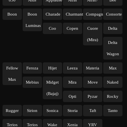
850
Altis
Applause
Atrai
Atrai7
Bee
Boon
Boon
Charade
Charmant
Compagno
Consorte
Luminas
Coo
Copen
Cuore
Delta
(Mira)
Delta
Wagon
Fellow
Feroza
Hijet
Leeza
Materia
Max
Max
Mebius
Midget
Mira
Move
Naked
(Bajaj)
Opti
Pyzar
Rocky
Rugger
Sirion
Sonica
Storia
Taft
Tanto
Terios
Terios
Wake
Xenia
YRV