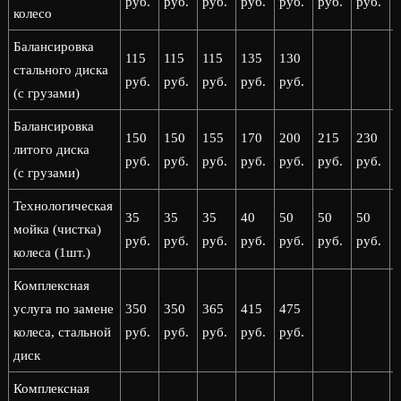
руб.
руб.
руб.
руб.
руб.
руб.
руб.
р
колесо
Балансировка
115
115
115
135
130
стального диска
руб.
руб.
руб.
руб.
руб.
(с грузами)
Балансировка
150
150
155
170
200
215
230
литого диска
руб.
руб.
руб.
руб.
руб.
руб.
руб.
р
(с грузами)
Технологическая
35
35
35
40
50
50
50
мойка (чистка)
руб.
руб.
руб.
руб.
руб.
руб.
руб.
р
колеса (1шт.)
Комплексная
услуга по замене
350
350
365
415
475
колеса, стальной
руб.
руб.
руб.
руб.
руб.
диск
Комплексная