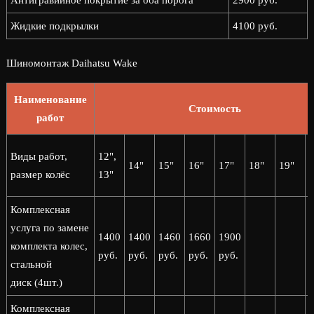
Антигравийное покрытие за оба порога
2900 руб.
Жидкие подкрылки
4100 руб.
Шиномонтаж Daihatsu Wake
Наименование
Стоимость
работ
2
Виды работ,
12",
14"
15"
16"
17"
18"
19"
2
размер колёс
13"
Комплексная
услуга по замене
1400
1400
1460
1660
1900
комплекта колес,
руб.
руб.
руб.
руб.
руб.
стальной
диск (4шт.)
Комплексная