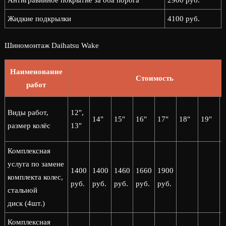
Антигравийное покрытие за оба порога
2900 руб.
Жидкие подкрылки
4100 руб.
Шиномонтаж Daihatsu Wake
Наименование
Стоимость
работ
2
Виды работ,
12",
14"
15"
16"
17"
18"
19"
2
размер колёс
13"
Комплексная
услуга по замене
1400
1400
1460
1660
1900
комплекта колес,
руб.
руб.
руб.
руб.
руб.
стальной
диск (4шт.)
Комплексная