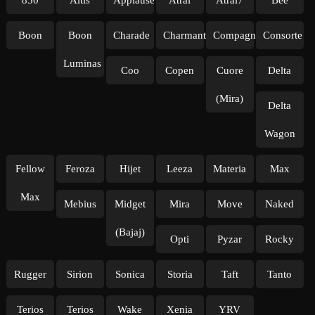
850
Altis
Applause
Atrai
Atrai7
Bee
Boon
Boon
Charade
Charmant
Compagno
Consorte
Luminas
Coo
Copen
Cuore
Delta
(Mira)
Delta
Wagon
Fellow
Feroza
Hijet
Leeza
Materia
Max
Max
Mebius
Midget
Mira
Move
Naked
(Bajaj)
Opti
Pyzar
Rocky
Rugger
Sirion
Sonica
Storia
Taft
Tanto
Terios
Terios
Wake
Xenia
YRV