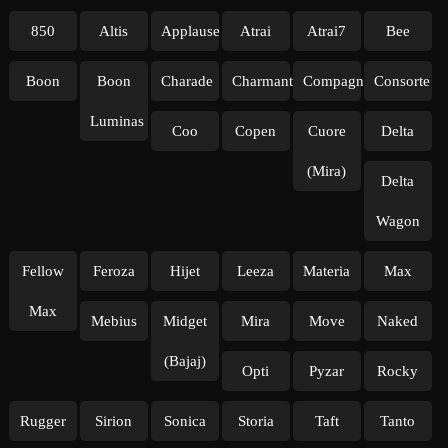
850
Altis
Applause
Atrai
Atrai7
Bee
Boon
Boon
Charade
Charmant
Compagno
Consorte
Luminas
Coo
Copen
Cuore
Delta
(Mira)
Delta
Wagon
Fellow
Feroza
Hijet
Leeza
Materia
Max
Max
Mebius
Midget
Mira
Move
Naked
(Bajaj)
Opti
Pyzar
Rocky
Rugger
Sirion
Sonica
Storia
Taft
Tanto