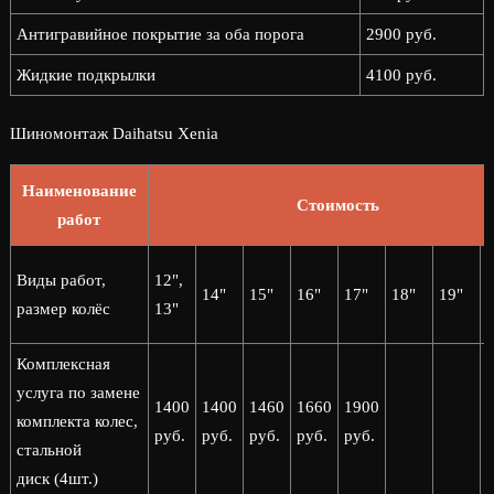
Антигравийное покрытие за оба порога
2900 руб.
Жидкие подкрылки
4100 руб.
Шиномонтаж Daihatsu Xenia
Наименование
Стоимость
работ
2
Виды работ,
12",
14"
15"
16"
17"
18"
19"
2
размер колёс
13"
Комплексная
услуга по замене
1400
1400
1460
1660
1900
комплекта колес,
руб.
руб.
руб.
руб.
руб.
стальной
диск (4шт.)