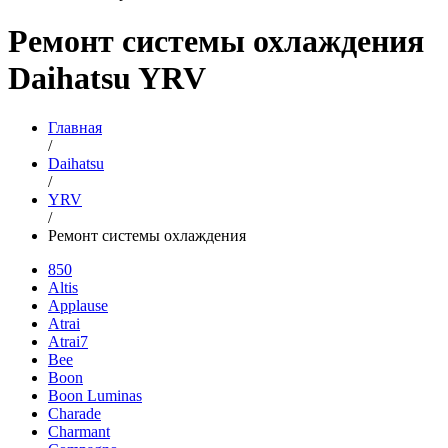
Ремонт системы охлаждения
Daihatsu YRV
Главная
/
Daihatsu
/
YRV
/
Ремонт системы охлаждения
850
Altis
Applause
Atrai
Atrai7
Bee
Boon
Boon Luminas
Charade
Charmant