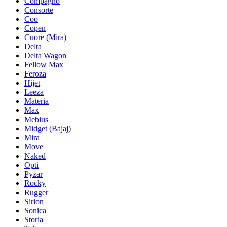
Compagno
Consorte
Coo
Copen
Cuore (Mira)
Delta
Delta Wagon
Fellow Max
Feroza
Hijet
Leeza
Materia
Max
Mebius
Midget (Bajaj)
Mira
Move
Naked
Opti
Pyzar
Rocky
Rugger
Sirion
Sonica
Storia