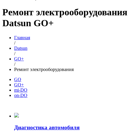
Ремонт электрооборудования
Datsun GO+
Главная
/
Datsun
/
GO+
/
Ремонт электрооборудования
GO
GO+
mi-DO
on-DO
Диагностика автомобиля