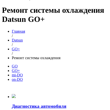
Ремонт системы охлаждения
Datsun GO+
Главная
/
Datsun
/
GO+
/
Ремонт системы охлаждения
GO
GO+
mi-DO
on-DO
Диагностика автомобиля