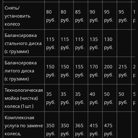
Снять/
80
80
85
90
95
95
1
установить
руб.
руб.
руб.
руб.
руб.
руб.
ру
колесо
Балансировка
115
115
115
135
130
стального диска
руб.
руб.
руб.
руб.
руб.
(с грузами)
Балансировка
150
150
155
170
200
215
2
литого диска
руб.
руб.
руб.
руб.
руб.
руб.
ру
(с грузами)
Технологическая
35
35
35
40
50
50
5
мойка (чистка)
руб.
руб.
руб.
руб.
руб.
руб.
ру
колеса (1шт.)
Комплексная
услуга по замене
350
350
365
415
475
колеса,
руб.
руб.
руб.
руб.
руб.