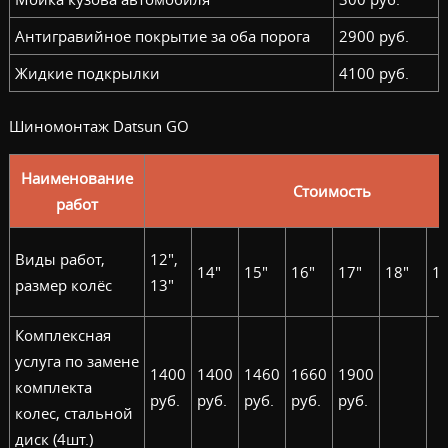
Антигравийное покрытие за оба порога
2900 руб.
Жидкие подкрылки
4100 руб.
Шиномонтаж Datsun GO
Наименование
Стоимость
работ
Виды работ,
12",
14"
15"
16"
17"
18"
19
размер колёс
13"
Комплексная
услуга по замене
1400
1400
1460
1660
1900
комплекта
руб.
руб.
руб.
руб.
руб.
колес, стальной
диск (4шт.)