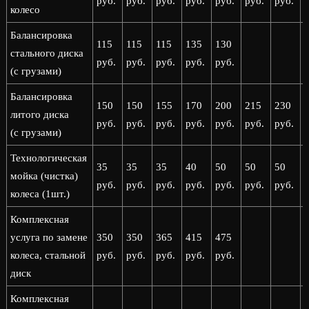
руб.
руб.
руб.
руб.
руб.
руб.
руб.
р
колесо
Балансировка
115
115
115
135
130
стального диска
руб.
руб.
руб.
руб.
руб.
(с грузами)
Балансировка
150
150
155
170
200
215
230
литого диска
руб.
руб.
руб.
руб.
руб.
руб.
руб.
р
(с грузами)
Технологическая
35
35
35
40
50
50
50
мойка (чистка)
руб.
руб.
руб.
руб.
руб.
руб.
руб.
р
колеса (1шт.)
Комплексная
услуга по замене
350
350
365
415
475
колеса, стальной
руб.
руб.
руб.
руб.
руб.
диск
Комплексная