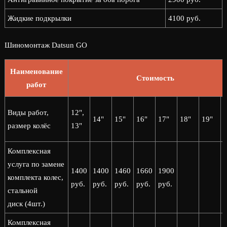
Жидкие подкрылки
4100 руб.
Шиномонтаж Datsun GO
Наименование
Стоимость
работ
2
Виды работ,
12",
14"
15"
16"
17"
18"
19"
2
размер колёс
13"
Комплексная
услуга по замене
1400
1400
1460
1660
1900
комплекта колес,
руб.
руб.
руб.
руб.
руб.
стальной
диск (4шт.)
Комплексная