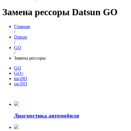
Замена рессоры Datsun GO
Главная
/
Datsun
/
GO
/
Замена рессоры
GO
GO+
mi-DO
on-DO
Диагностика автомобиля