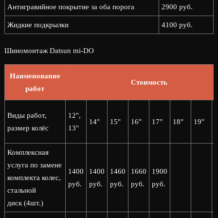
Антигравийное покрытие за оба порога
2900 руб.
Жидкие подкрылки
4100 руб.
Шиномонтаж Datsun mi-DO
Наименование
Стоимость
работ
2
Виды работ,
12",
14"
15"
16"
17"
18"
19"
2
размер колёс
13"
Комплексная
услуга по замене
1400
1400
1460
1660
1900
комплекта колес,
руб.
руб.
руб.
руб.
руб.
стальной
диск (4шт.)