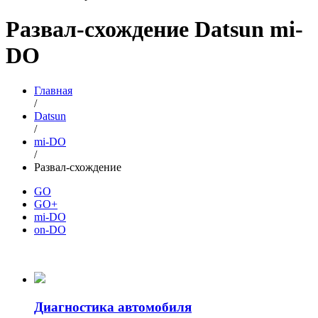
Развал-схождение Datsun mi-
DO
Главная
/
Datsun
/
mi-DO
/
Развал-схождение
GO
GO+
mi-DO
on-DO
Диагностика автомобиля