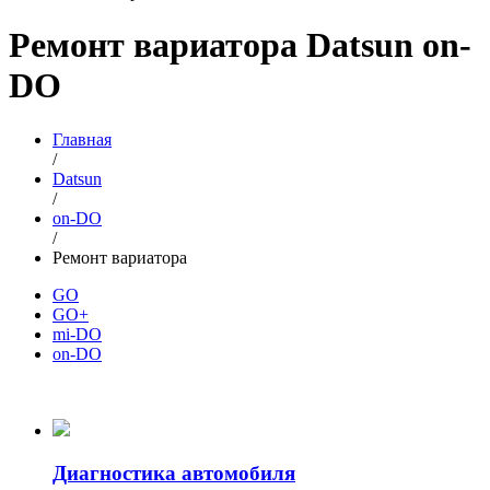
Ремонт вариатора Datsun on-
DO
Главная
/
Datsun
/
on-DO
/
Ремонт вариатора
GO
GO+
mi-DO
on-DO
Диагностика автомобиля