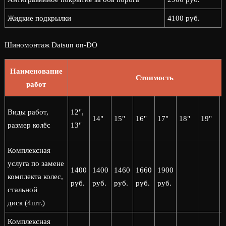
Жидкие подкрылки
4100 руб.
Шиномонтаж Datsun on-DO
Наименование
Стоимость
работ
2
Виды работ,
12",
14"
15"
16"
17"
18"
19"
2
размер колёс
13"
Комплексная
услуга по замене
1400
1400
1460
1660
1900
комплекта колес,
руб.
руб.
руб.
руб.
руб.
стальной
диск (4шт.)
Комплексная