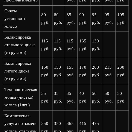
профиль ниже 45
руб.
руб.
руб.
руб.
руб.
р
Снять/
80
80
85
90
95
95
105
установить
руб.
руб.
руб.
руб.
руб.
руб.
руб.
р
колесо
Балансировка
115
115
115
135
130
стального диска
руб.
руб.
руб.
руб.
руб.
(с грузами)
Балансировка
150
150
155
170
200
215
230
литого диска
руб.
руб.
руб.
руб.
руб.
руб.
руб.
р
(с грузами)
Технологическая
35
35
35
40
50
50
50
мойка (чистка)
руб.
руб.
руб.
руб.
руб.
руб.
руб.
р
колеса (1шт.)
Комплексная
услуга по замене
350
350
365
415
475
колеса, стальной
руб.
руб.
руб.
руб.
руб.