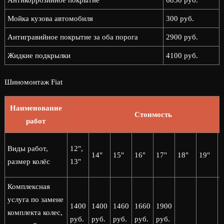
Антикоррозийное покрытие
6850 руб.
Мойка кузова автомобиля
300 руб.
Антигравийное покрытие за оба порога
2900 руб.
Жидкие подкрылки
4100 руб.
Шиномонтаж Fiat
Наименование
Стоимость
работ
2
Виды работ,
12",
14"
15"
16"
17"
18"
19"
2
размер колёс
13"
Комплексная
услуга по замене
1400
1400
1460
1660
1900
комплекта колес,
руб.
руб.
руб.
руб.
руб.