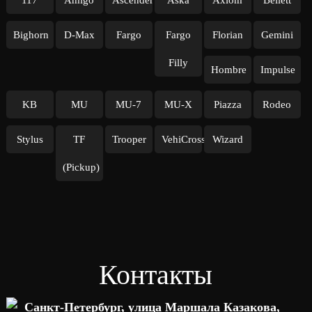
117
Amigo
Ascender
Aska
Axiom
Bellett
Bighorn
D-Max
Fargo
Fargo
Florian
Gemini
Filly
Hombre
Impulse
KB
MU
MU-7
MU-X
Piazza
Rodeo
Stylus
TF
Trooper
VehiCross
Wizard
(Pickup)
Контакты
Санкт-Петербург, улица Маршала Казакова,