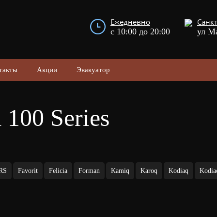
Ежедневно
Санкт
с 10:00 до 20:00
ул М
такты
Акции
Эвакуатор
100 Series
 RS
Favorit
Felicia
Forman
Kamiq
Karoq
Kodiaq
Kodia