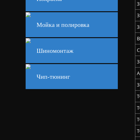
З
З
Мойка и полировка
З
В
С
Шиномонтаж
З
А
Чип-тюнинг
З
Т
Т
Т
Т