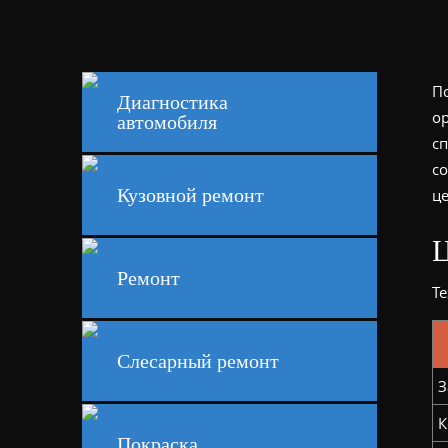
По
Диагностика
о
автомобиля
с
со
Кузовной ремонт
ц
Ц
Ремонт
Те
Слесарный ремонт
З
К
Покраска