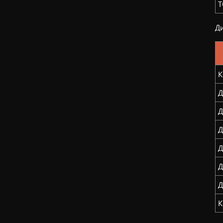
Т
Ди
К
Д
Д
Д
Д
Д
Д
К