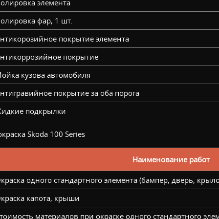
олировка элемента
олировка фар, 1 шт.
нтикорозийное покрытие элемента
нтикоррозийное покрытие
ойка кузова автомобиля
нтигравийное покрытие за оба порога
идкие подкрылки
краска Skoda 100 Series
Наименование работ
краска одного стандартного элемента (бампер, дверь, крыло
краска капота, крыши
тоимость материалов при окраске одного стандартного элем