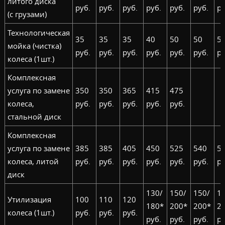
литого диска
руб.
руб.
руб.
руб.
руб.
руб.
ру
(с грузами)
Технологическая
35
35
35
40
50
50
5
мойка (чистка)
руб.
руб.
руб.
руб.
руб.
руб.
ру
колеса (1шт.)
Комплексная
услуга по замене
350
350
365
415
475
колеса,
руб.
руб.
руб.
руб.
руб.
стальной диск
Комплексная
услуга по замене
385
385
405
450
525
540
5
колеса, литой
руб.
руб.
руб.
руб.
руб.
руб.
ру
диск
130/
150/
150/
1
Утилизация
100
110
120
180*
200*
200*
2
колеса (1шт.)
руб.
руб.
руб.
руб.
руб.
руб.
ру