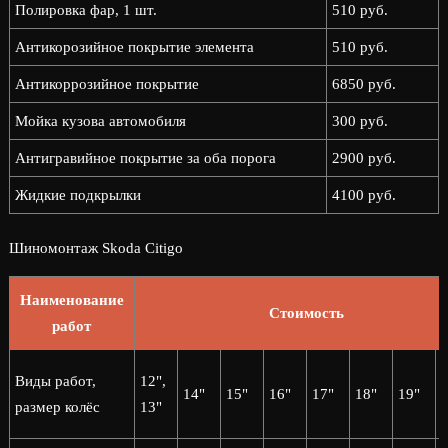
Полировка фар, 1 шт.
510 руб.
Антикорозийное покрытие элемента
510 руб.
Антикоррозийное покрытие
6850 руб.
Мойка кузова автомобиля
300 руб.
Антигравийное покрытие за оба порога
2900 руб.
Жидкие подкрылки
4100 руб.
Шиномонтаж Skoda Citigo
Наименование
Стоимость
работ
2
Виды работ,
12",
14"
15"
16"
17"
18"
19"
2
размер колёс
13"