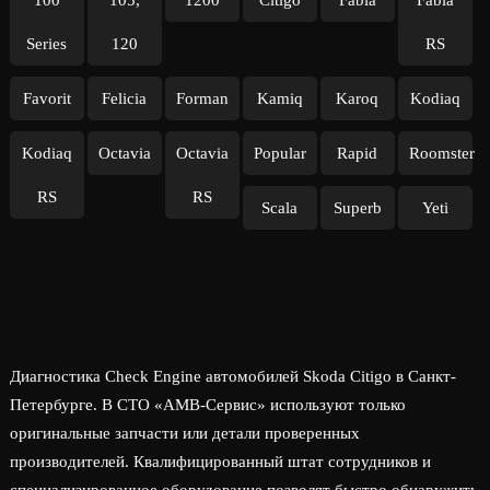
100
105,
1200
Citigo
Fabia
Fabia
Series
120
RS
Favorit
Felicia
Forman
Kamiq
Karoq
Kodiaq
Kodiaq
Octavia
Octavia
Popular
Rapid
Roomster
RS
RS
Scala
Superb
Yeti
Диагностика Check Engine автомобилей Skoda Citigo в Санкт-
Петербурге. В СТО «АМВ-Сервис» используют только
оригинальные запчасти или детали проверенных
производителей. Квалифицированный штат сотрудников и