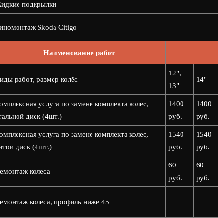
идкие подкрылки
номонтаж Skoda Citigo
Наименование работ
12",
иды работ, размер колёс
14"
13"
омплексная услуга по замене комплекта колес,
1400
1400
тальной диск (4шт.)
руб.
руб.
омплексная услуга по замене комплекта колес,
1540
1540
итой диск (4шт.)
руб.
руб.
60
60
емонтаж колеса
руб.
руб.
емонтаж колеса, профиль ниже 45