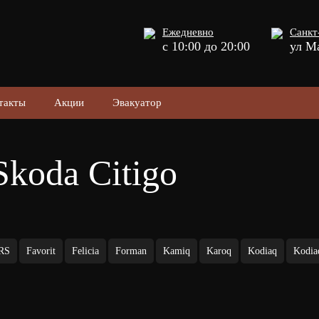
Ежедневно
Санкт
с 10:00 до 20:00
ул М
такты
Акции
Эвакуатор
koda Citigo
 RS
Favorit
Felicia
Forman
Kamiq
Karoq
Kodiaq
Kodia