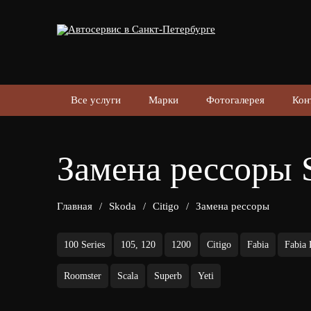
Все услуги
Марки
Фотогалерея
Кон
Замена рессоры S
Главная
/
Skoda
/
Citigo
/
Замена рессоры
100 Series
105, 120
1200
Citigo
Fabia
Fabia
Roomster
Scala
Superb
Yeti