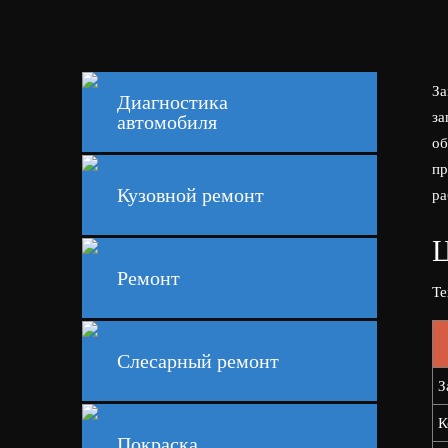
За
Диагностика
за
автомобиля
об
пр
Кузовной ремонт
ра
Ц
Ремонт
Те
Слесарный ремонт
З
К
Покраска