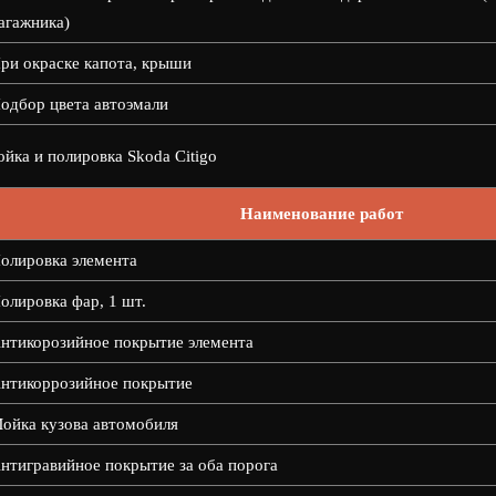
агажника)
ри окраске капота, крыши
одбор цвета автоэмали
йка и полировка Skoda Citigo
Наименование работ
олировка элемента
олировка фар, 1 шт.
нтикорозийное покрытие элемента
нтикоррозийное покрытие
ойка кузова автомобиля
нтигравийное покрытие за оба порога