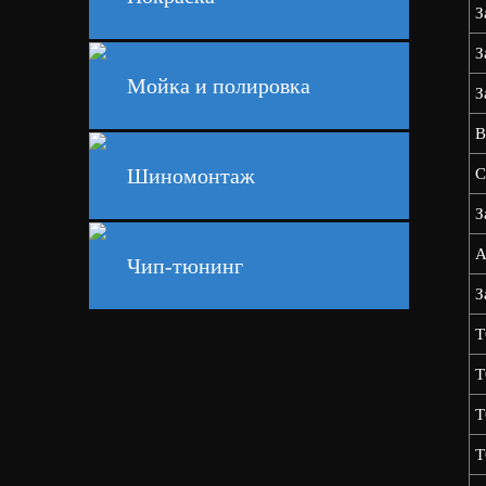
З
З
Мойка и полировка
З
В
Шиномонтаж
С
З
А
Чип-тюнинг
З
Т
Т
Т
Т