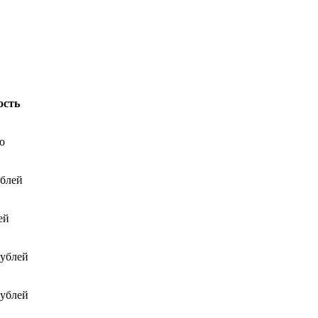
ость
о
ублей
ей
рублей
рублей