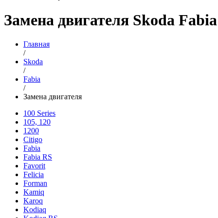
Замена двигателя Skoda Fabia
Главная
/
Skoda
/
Fabia
/
Замена двигателя
100 Series
105, 120
1200
Citigo
Fabia
Fabia RS
Favorit
Felicia
Forman
Kamiq
Karoq
Kodiaq