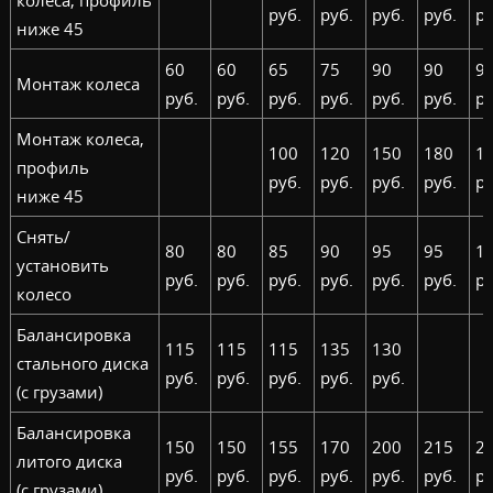
колеса, профиль
руб.
руб.
руб.
руб.
ру
ниже 45
60
60
65
75
90
90
9
Монтаж колеса
руб.
руб.
руб.
руб.
руб.
руб.
ру
Монтаж колеса,
100
120
150
180
1
профиль
руб.
руб.
руб.
руб.
ру
ниже 45
Снять/
80
80
85
90
95
95
1
установить
руб.
руб.
руб.
руб.
руб.
руб.
ру
колесо
Балансировка
115
115
115
135
130
стального диска
руб.
руб.
руб.
руб.
руб.
(с грузами)
Балансировка
150
150
155
170
200
215
2
литого диска
руб.
руб.
руб.
руб.
руб.
руб.
ру
(с грузами)