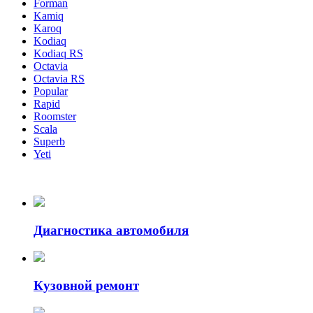
Forman
Kamiq
Karoq
Kodiaq
Kodiaq RS
Octavia
Octavia RS
Popular
Rapid
Roomster
Scala
Superb
Yeti
Диагностика автомобиля
Кузовной ремонт