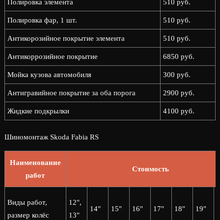
Полировка элемента
510 руб.
Полировка фар, 1 шт.
510 руб.
Антикорозийное покрытие элемента
510 руб.
Антикоррозийное покрытие
6850 руб.
Мойка кузова автомобиля
300 руб.
Антигравийное покрытие за оба порога
2900 руб.
Жидкие подкрылки
4100 руб.
Шиномонтаж Skoda Fabia RS
Наименование
Стоимость
работ
2
Виды работ,
12",
14"
15"
16"
17"
18"
19"
2
размер колёс
13"