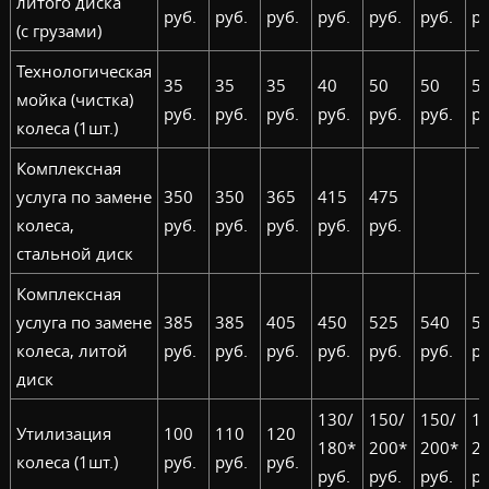
литого диска
руб.
руб.
руб.
руб.
руб.
руб.
ру
(с грузами)
Технологическая
35
35
35
40
50
50
5
мойка (чистка)
руб.
руб.
руб.
руб.
руб.
руб.
ру
колеса (1шт.)
Комплексная
услуга по замене
350
350
365
415
475
колеса,
руб.
руб.
руб.
руб.
руб.
стальной диск
Комплексная
услуга по замене
385
385
405
450
525
540
5
колеса, литой
руб.
руб.
руб.
руб.
руб.
руб.
ру
диск
130/
150/
150/
1
Утилизация
100
110
120
180*
200*
200*
2
колеса (1шт.)
руб.
руб.
руб.
руб.
руб.
руб.
ру