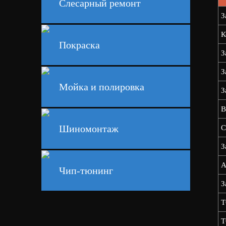
Слесарный ремонт
З
К
Покраска
З
З
Мойка и полировка
З
В
Шиномонтаж
С
З
А
Чип-тюнинг
З
Т
Т