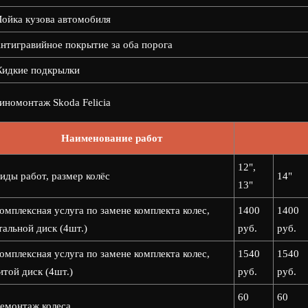
ойка кузова автомобиля
нтигравийное покрытие за оба порога
идкие подкрылки
номонтаж Skoda Felicia
Наименование работ
12",
иды работ, размер колёс
14"
13"
омплексная услуга по замене комплекта колес,
1400
1400
тальной диск (4шт.)
руб.
руб.
омплексная услуга по замене комплекта колес,
1540
1540
итой диск (4шт.)
руб.
руб.
60
60
емонтаж колеса