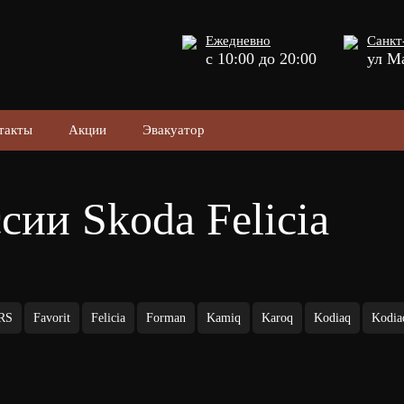
Ежедневно
Санкт
с 10:00 до 20:00
ул М
такты
Акции
Эвакуатор
ии Skoda Felicia
 RS
Favorit
Felicia
Forman
Kamiq
Karoq
Kodiaq
Kodia