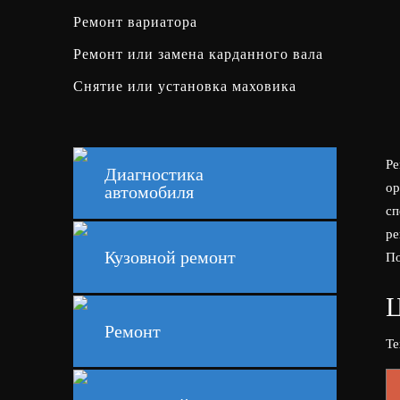
Ремонт вариатора
Ремонт или замена карданного вала
Снятие или установка маховика
Ре
Диагностика
ор
автомобиля
сп
ре
Кузовной ремонт
По
Ц
Ремонт
Те