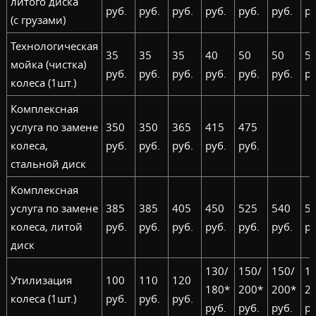
литого диска
руб.
руб.
руб.
руб.
руб.
руб.
ру
(с грузами)
Технологическая
35
35
35
40
50
50
5
мойка (чистка)
руб.
руб.
руб.
руб.
руб.
руб.
ру
колеса (1шт.)
Комплексная
услуга по замене
350
350
365
415
475
колеса,
руб.
руб.
руб.
руб.
руб.
стальной диск
Комплексная
услуга по замене
385
385
405
450
525
540
5
колеса, литой
руб.
руб.
руб.
руб.
руб.
руб.
ру
диск
130/
150/
150/
1
Утилизация
100
110
120
180*
200*
200*
2
колеса (1шт.)
руб.
руб.
руб.
руб.
руб.
руб.
ру