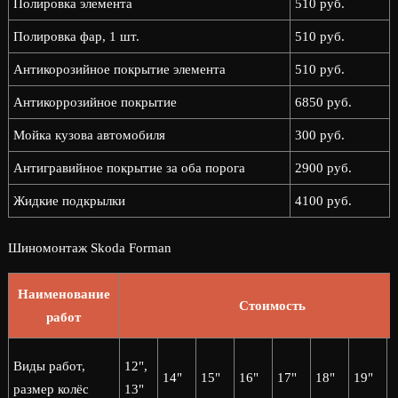
Полировка элемента
510 руб.
Полировка фар, 1 шт.
510 руб.
Антикорозийное покрытие элемента
510 руб.
Антикоррозийное покрытие
6850 руб.
Мойка кузова автомобиля
300 руб.
Антигравийное покрытие за оба порога
2900 руб.
Жидкие подкрылки
4100 руб.
Шиномонтаж Skoda Forman
Наименование
Стоимость
работ
2
Виды работ,
12",
14"
15"
16"
17"
18"
19"
2
размер колёс
13"