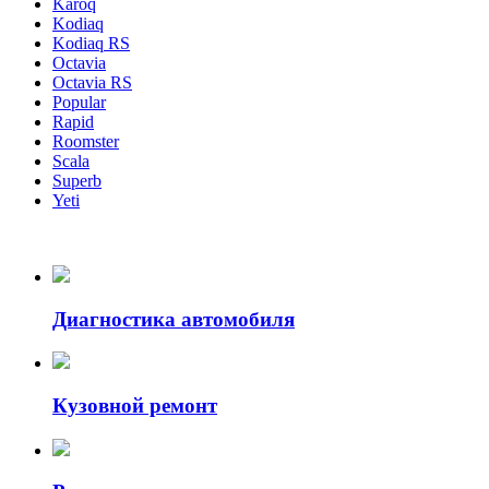
Karoq
Kodiaq
Kodiaq RS
Octavia
Octavia RS
Popular
Rapid
Roomster
Scala
Superb
Yeti
Диагностика автомобиля
Кузовной ремонт