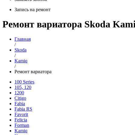
Запись на ремонт
Ремонт вариатора Skoda Kam
Главная
/
Skoda
/
Kamiq
/
Ремонт вариатора
100 Series
105, 120
1200
Citigo
Fabia
Fabia RS
Favorit
Felicia
Forman
Kamiq