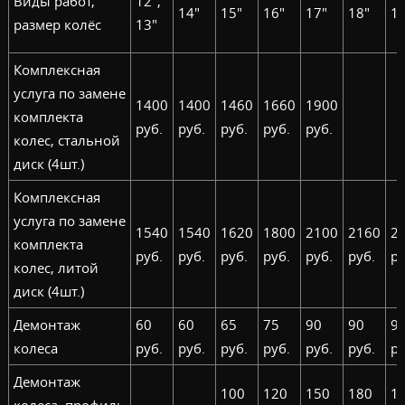
Виды работ,
12",
14"
15"
16"
17"
18"
19
размер колёс
13"
Комплексная
услуга по замене
1400
1400
1460
1660
1900
комплекта
руб.
руб.
руб.
руб.
руб.
колес, стальной
диск (4шт.)
Комплексная
услуга по замене
1540
1540
1620
1800
2100
2160
2
комплекта
руб.
руб.
руб.
руб.
руб.
руб.
ру
колес, литой
диск (4шт.)
Демонтаж
60
60
65
75
90
90
9
колеса
руб.
руб.
руб.
руб.
руб.
руб.
ру
Демонтаж
100
120
150
180
1