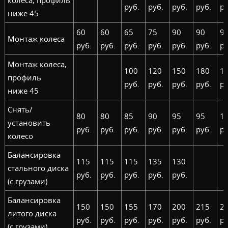
колеса, профиль
руб.
руб.
руб.
руб.
ру
ниже 45
60
60
65
75
90
90
9
Монтаж колеса
руб.
руб.
руб.
руб.
руб.
руб.
ру
Монтаж колеса,
100
120
150
180
1
профиль
руб.
руб.
руб.
руб.
ру
ниже 45
Снять/
80
80
85
90
95
95
1
установить
руб.
руб.
руб.
руб.
руб.
руб.
ру
колесо
Балансировка
115
115
115
135
130
стального диска
руб.
руб.
руб.
руб.
руб.
(с грузами)
Балансировка
150
150
155
170
200
215
2
литого диска
руб.
руб.
руб.
руб.
руб.
руб.
ру
(с грузами)