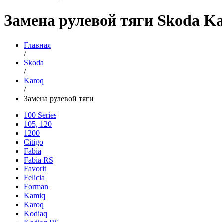
Замена рулевой тяги Skoda K
Главная
/
Skoda
/
Karoq
/
Замена рулевой тяги
100 Series
105, 120
1200
Citigo
Fabia
Fabia RS
Favorit
Felicia
Forman
Kamiq
Karoq
Kodiaq