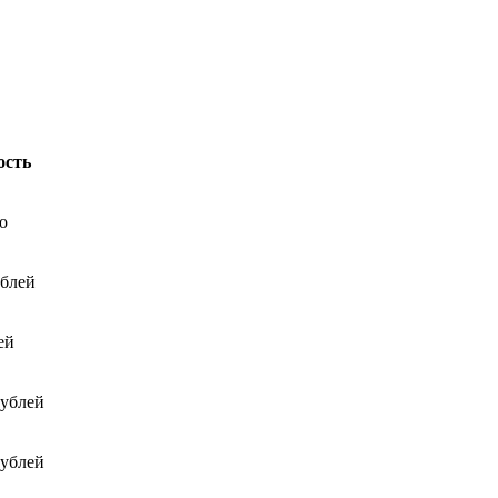
ость
о
ублей
ей
рублей
рублей