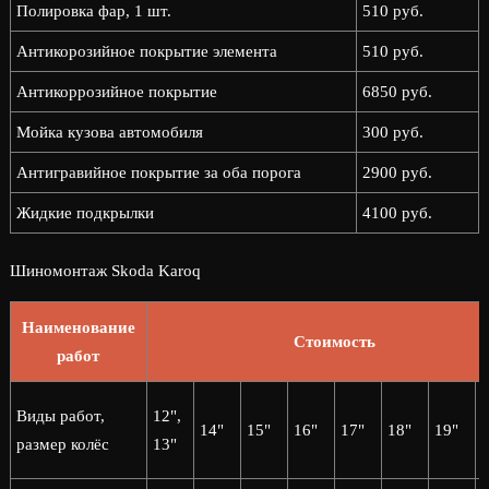
Полировка фар, 1 шт.
510 руб.
Антикорозийное покрытие элемента
510 руб.
Антикоррозийное покрытие
6850 руб.
Мойка кузова автомобиля
300 руб.
Антигравийное покрытие за оба порога
2900 руб.
Жидкие подкрылки
4100 руб.
Шиномонтаж Skoda Karoq
Наименование
Стоимость
работ
2
Виды работ,
12",
14"
15"
16"
17"
18"
19"
2
размер колёс
13"