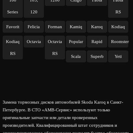
100
105,
1200
Citigo
Fabia
Fabia
Series
120
RS
Favorit
Felicia
Forman
Kamiq
Karoq
Kodiaq
Kodiaq
Octavia
Octavia
Popular
Rapid
Roomster
RS
RS
Scala
Superb
Yeti
Замена тормозных дисков автомобилей Skoda Karoq в Санкт-
Петербурге. В СТО «АМВ-Сервис» используют только
оригинальные запчасти или детали проверенных
производителей. Квалифицированный штат сотрудников и