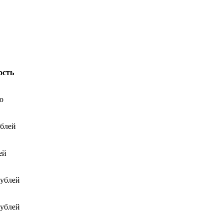
ость
о
ублей
ей
рублей
рублей