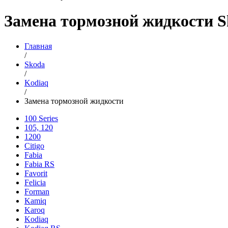
Замена тормозной жидкости S
Главная
/
Skoda
/
Kodiaq
/
Замена тормозной жидкости
100 Series
105, 120
1200
Citigo
Fabia
Fabia RS
Favorit
Felicia
Forman
Kamiq
Karoq
Kodiaq