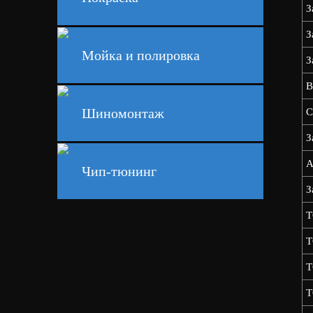
З
З
Мойка и полировка
З
В
Шиномонтаж
С
З
А
Чип-тюнинг
З
Т
Т
Т
Т