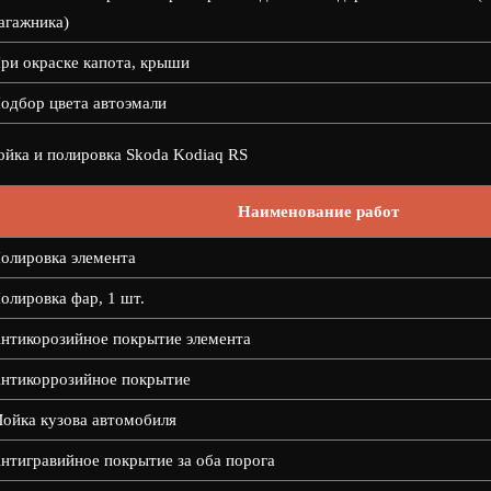
агажника)
ри окраске капота, крыши
одбор цвета автоэмали
йка и полировка Skoda Kodiaq RS
Наименование работ
олировка элемента
олировка фар, 1 шт.
нтикорозийное покрытие элемента
нтикоррозийное покрытие
ойка кузова автомобиля
нтигравийное покрытие за оба порога