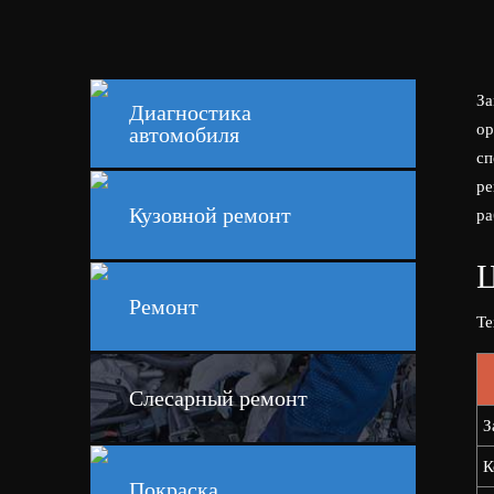
За
Диагностика
ор
автомобиля
сп
ре
Кузовной ремонт
ра
Ц
Ремонт
Те
Слесарный ремонт
З
К
Покраска