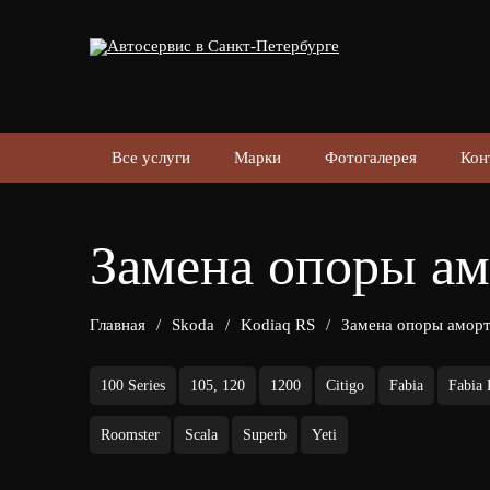
Все услуги
Марки
Фотогалерея
Кон
Замена опоры ам
Главная
/
Skoda
/
Kodiaq RS
/
Замена опоры аморт
100 Series
105, 120
1200
Citigo
Fabia
Fabia
Roomster
Scala
Superb
Yeti