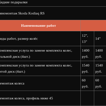
идкие подкрылки
номонтаж Skoda Kodiaq RS
Наименование работ
12",
иды работ, размер колёс
14"
13"
омплексная услуга по замене комплекта колес,
1400
1400
тальной диск (4шт.)
руб.
руб.
омплексная услуга по замене комплекта колес,
1540
1540
итой диск (4шт.)
руб.
руб.
60
60
емонтаж колеса
руб.
руб.
емонтаж колеса, профиль ниже 45