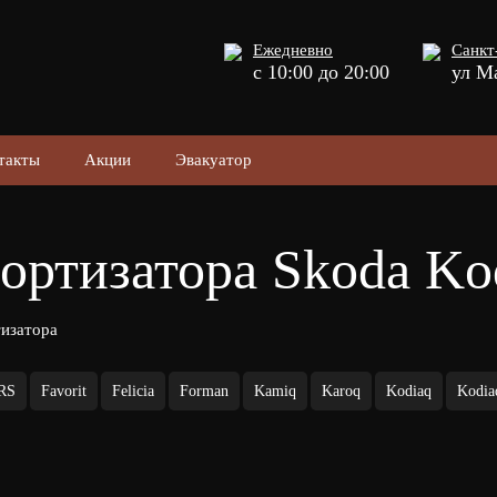
Ежедневно
Санкт
с 10:00 до 20:00
ул М
такты
Акции
Эвакуатор
ортизатора Skoda Ko
изатора
 RS
Favorit
Felicia
Forman
Kamiq
Karoq
Kodiaq
Kodia