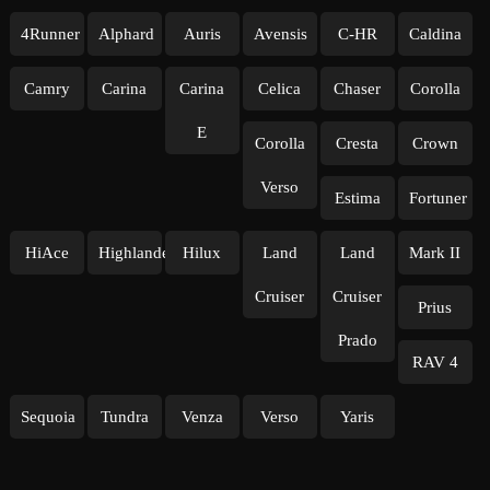
4Runner
Alphard
Auris
Avensis
C-HR
Caldina
Camry
Carina
Carina
Celica
Chaser
Corolla
E
Corolla
Cresta
Crown
Verso
Estima
Fortuner
HiAce
Highlander
Hilux
Land
Land
Mark II
Cruiser
Cruiser
Prius
Prado
RAV 4
Sequoia
Tundra
Venza
Verso
Yaris